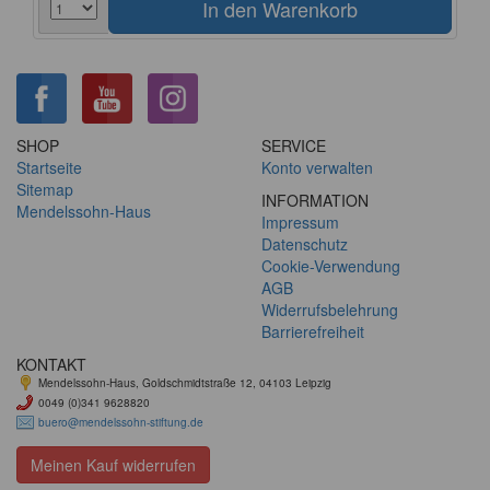
SHOP
SERVICE
Startseite
Konto verwalten
Sitemap
INFORMATION
Mendelssohn-Haus
Impressum
Datenschutz
Cookie-Verwendung
AGB
Widerrufsbelehrung
Barrierefreiheit
KONTAKT
Mendelssohn-Haus, Goldschmidtstraße 12, 04103 Leipzig
0049 (0)341 9628820
buero@mendelssohn-stiftung.de
Meinen Kauf widerrufen