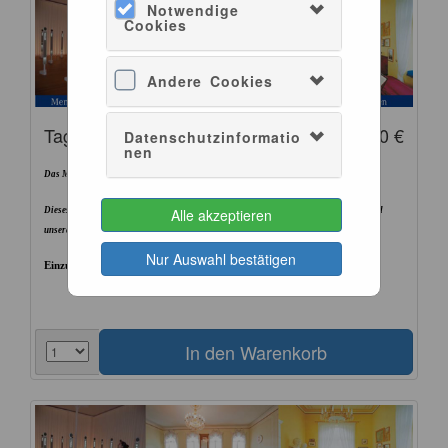
Notwendige
Cookies
Andere Cookies
Tagesticket Museum Vollpreis
10,00 €
Datenschutzinformatio
nen
Das Museum ist täglich von 10Uhr bis 18Uhr geöffnet.
Alle akzeptieren
Dieses Ticket berechtigt zum einmaligen Besuch unseres Museums, ausgenommen sind
unsere Konzertveranstaltungen.
Nur Auswahl bestätigen
Einzulösen innerhalb von 10 Tagen.