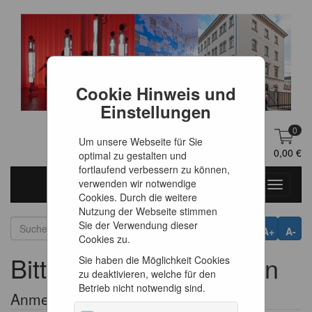
Cookie Hinweis und
Einstellungen
0
Um unsere Webseite für Sie
DE
Anmelden
0,00 €
optimal zu gestalten und
fortlaufend verbessern zu können,
verwenden wir notwendige
Toggle
Cookies. Durch die weitere
navigati
Nutzung der Webseite stimmen
Sie der Verwendung dieser
A+
A-
Cookies zu.
Bitte melden Sie sich an
Sie haben die Möglichkeit Cookies
zu deaktivieren, welche für den
Betrieb nicht notwendig sind.
Anmeldeformular