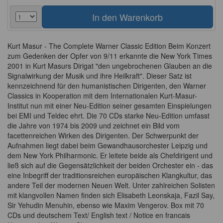
Kurt Masur - The Complete Warner Classic Edition Beim Konzert
zum Gedenken der Opfer von 9/11 erkannte die New York Times
2001 in Kurt Masurs Dirigat "den ungebrochenen Glauben an die
Signalwirkung der Musik und ihre Heilkraft". Dieser Satz ist
kennzeichnend für den humanistischen Dirigenten, den Warner
Classics in Kooperation mit dem Internationalen Kurt-Masur-
Institut nun mit einer Neu-Edition seiner gesamten Einspielungen
bei EMI und Teldec ehrt. Die 70 CDs starke Neu-Edition umfasst
die Jahre von 1974 bis 2009 und zeichnet ein Bild vom
facettenreichen Wirken des Dirigenten. Der Schwerpunkt der
Aufnahmen liegt dabei beim Gewandhausorchester Leipzig und
dem New York Philharmonic. Er leitete beide als Chefdirigent und
ließ sich auf die Gegensätzlichkeit der beiden Orchester ein - das
eine Inbegriff der traditionsreichen europäischen Klangkultur, das
andere Teil der modernen Neuen Welt. Unter zahlreichen Solisten
mit klangvollen Namen finden sich Elisabeth Leonskaja, Fazil Say,
Sir Yehudin Menuhin, ebenso wie Maxim Vengerov. Box mit 70
CDs und deutschem Text/ English text / Notice en francais