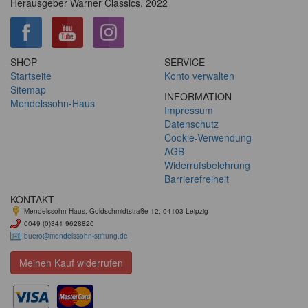
Herausgeber Warner Classics, 2022
SHOP
SERVICE
Startseite
Konto verwalten
Sitemap
INFORMATION
Mendelssohn-Haus
Impressum
Datenschutz
Cookie-Verwendung
AGB
Widerrufsbelehrung
Barrierefreiheit
KONTAKT
Mendelssohn-Haus, Goldschmidtstraße 12, 04103 Leipzig
0049 (0)341 9628820
buero@mendelssohn-stiftung.de
Meinen Kauf widerrufen