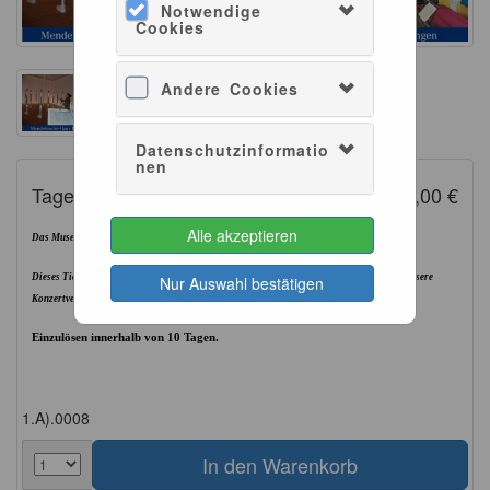
Notwendige
Cookies
Andere Cookies
Datenschutzinformatio
nen
Tagesticket Museum Vollpreis
10,00 €
Alle akzeptieren
Das Museum ist täglich von 10Uhr bis 18Uhr geöffnet.
Dieses Ticket berechtigt zum einmaligen Besuch unseres Museums, ausgenommen sind unsere
Nur Auswahl bestätigen
Konzertveranstaltungen.
Einzulösen innerhalb von 10 Tagen.
1.A).0008