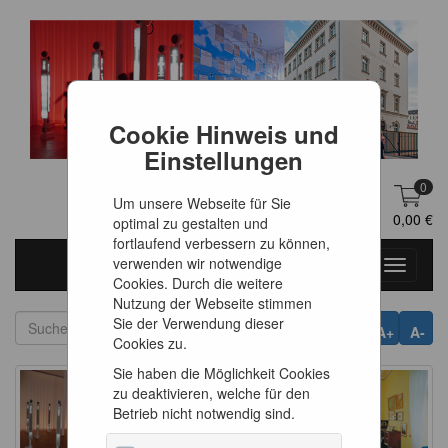
Cookie Hinweis und
Einstellungen
0
Um unsere Webseite für Sie
DE
Anmelden
0,00 €
optimal zu gestalten und
fortlaufend verbessern zu können,
verwenden wir notwendige
Toggle
Cookies. Durch die weitere
navigati
Nutzung der Webseite stimmen
Sie der Verwendung dieser
A+
A-
Cookies zu.
Sie haben die Möglichkeit Cookies
zu deaktivieren, welche für den
Betrieb nicht notwendig sind.