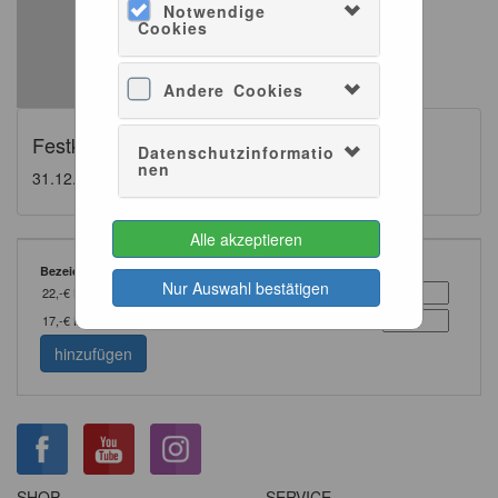
Notwendige
Cookies
Andere Cookies
Festkonzert 2 im Gartenhaus
Datenschutzinformatio
nen
31.12.2026 - 11:15
60min
Alle akzeptieren
Bezeichnung
Stückpreis
Anzahl
Nur Auswahl bestätigen
22,-€ Konzert
22,00 €
17,-€ Konzerte
17,00 €
hinzufügen
SHOP
SERVICE