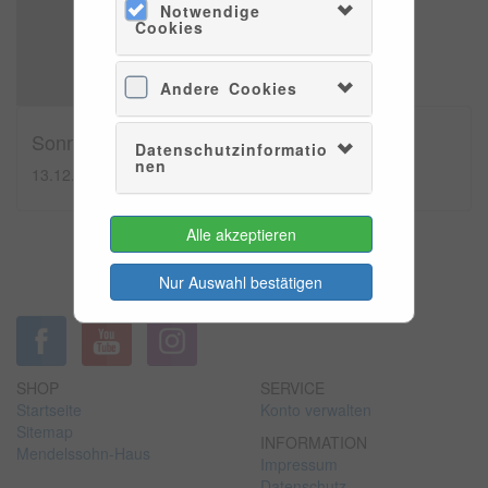
Notwendige
Cookies
Andere Cookies
Sonntagsmatinée
Datenschutzinformatio
nen
13.12.2026 - 11:00
60min
Alle akzeptieren
zzt. nicht verfügbar
Nur Auswahl bestätigen
SHOP
SERVICE
Startseite
Konto verwalten
Sitemap
INFORMATION
Mendelssohn-Haus
Impressum
Datenschutz