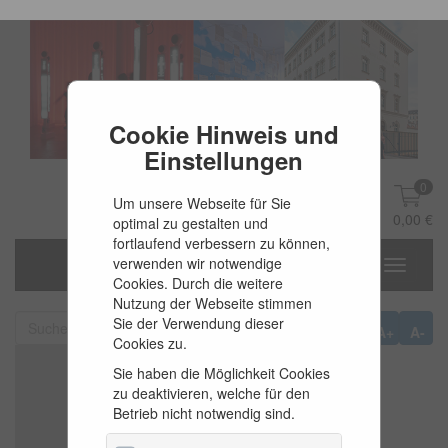
Cookie Hinweis und
Einstellungen
0
Um unsere Webseite für Sie
DE
Anmelden
0,00 €
optimal zu gestalten und
fortlaufend verbessern zu können,
verwenden wir notwendige
Toggle
Cookies. Durch die weitere
navigati
Nutzung der Webseite stimmen
Sie der Verwendung dieser
A+
A-
Cookies zu.
Sie haben die Möglichkeit Cookies
zu deaktivieren, welche für den
Betrieb nicht notwendig sind.