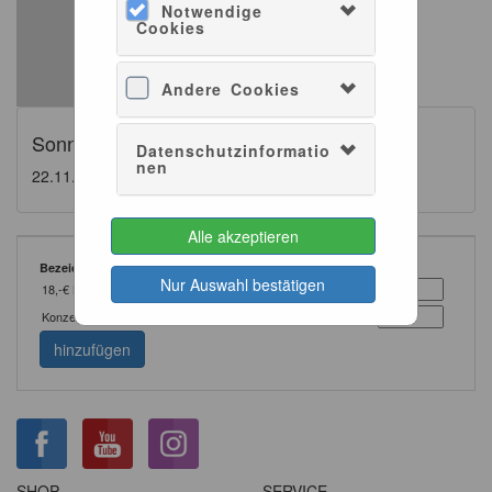
Notwendige
Cookies
Andere Cookies
Sonntagsmatinée
Datenschutzinformatio
nen
22.11.2026 - 11:00
60min
Alle akzeptieren
Bezeichnung
Stückpreis
Anzahl
Nur Auswahl bestätigen
18,-€ Konzert
18,00 €
Konzert ermäßigt
14,00 €
hinzufügen
SHOP
SERVICE