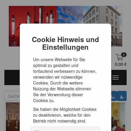
Cookie Hinweis und
Einstellungen
0
Um unsere Webseite für Sie
DE
Anmelden
0,00 €
optimal zu gestalten und
fortlaufend verbessern zu können,
verwenden wir notwendige
Toggle
Cookies. Durch die weitere
navigati
Nutzung der Webseite stimmen
Sie der Verwendung dieser
A+
A-
Cookies zu.
Sie haben die Möglichkeit Cookies
zu deaktivieren, welche für den
Betrieb nicht notwendig sind.