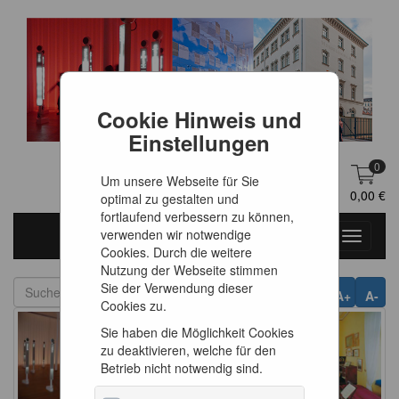
Cookie Hinweis und
Einstellungen
0
Um unsere Webseite für Sie
DE
Anmelden
0,00 €
optimal zu gestalten und
fortlaufend verbessern zu können,
verwenden wir notwendige
Toggle
Cookies. Durch die weitere
navigati
Nutzung der Webseite stimmen
Sie der Verwendung dieser
A+
A-
Cookies zu.
Sie haben die Möglichkeit Cookies
zu deaktivieren, welche für den
Betrieb nicht notwendig sind.