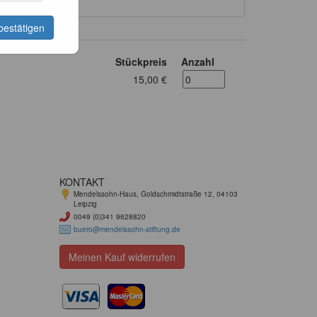
bestätigen
Stückpreis
Anzahl
15,00 €
KONTAKT
Mendelssohn-Haus, Goldschmidtstraße 12, 04103
Leipzig
0049 (0)341 9628820
buero@mendelssohn-stiftung.de
Meinen Kauf widerrufen