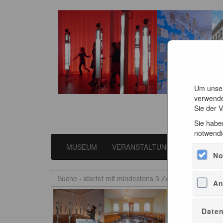
Um unser
verwende
Sie der 
Sie haben
notwendi
MUSEUM
VERANSTALTUNGEN
LITER
No
An
Daten