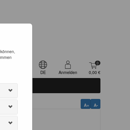
 können,
timmen
0
DE
Anmelden
0,00 €
A+
A-