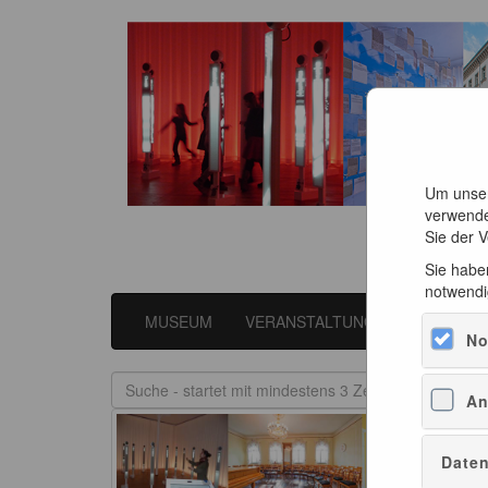
Um unser
verwende
Sie der 
Sie haben
notwendi
MUSEUM
VERANSTALTUNGEN
LITER
No
An
Daten