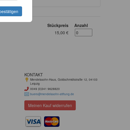
bestätigen
Stückpreis
Anzahl
15,00 €
KONTAKT
Mendelssohn-Haus, Goldschmidtstraße 12, 04103
Leipzig
0049 (0)341 9628820
buero@mendelssohn-stiftung.de
Meinen Kauf widerrufen