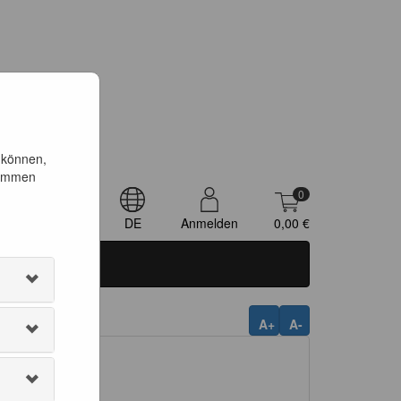
 können,
timmen
0
DE
Anmelden
0,00 €
A+
A-