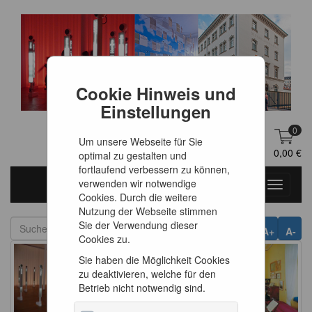
Cookie Hinweis und
Einstellungen
0
Um unsere Webseite für Sie
DE
Anmelden
0,00 €
optimal zu gestalten und
fortlaufend verbessern zu können,
verwenden wir notwendige
Toggle
Cookies. Durch die weitere
navigati
Nutzung der Webseite stimmen
Sie der Verwendung dieser
A+
A-
Cookies zu.
Sie haben die Möglichkeit Cookies
zu deaktivieren, welche für den
Betrieb nicht notwendig sind.