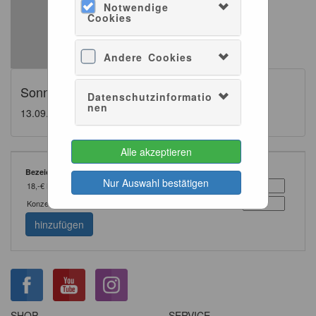
Notwendige
Cookies
Andere Cookies
Sonntagsmatinée
Datenschutzinformatio
nen
13.09.2026 - 11:00
60min
Alle akzeptieren
Bezeichnung
Stückpreis
Anzahl
Nur Auswahl bestätigen
18,-€ Konzert
18,00 €
Konzert ermäßigt
14,00 €
hinzufügen
SHOP
SERVICE