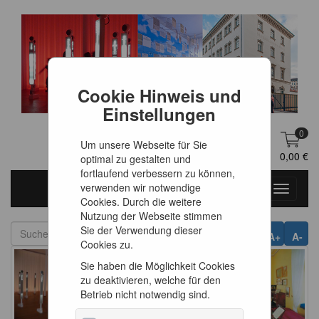
Cookie Hinweis und
Einstellungen
0
Um unsere Webseite für Sie
DE
Anmelden
0,00 €
optimal zu gestalten und
fortlaufend verbessern zu können,
verwenden wir notwendige
Toggle
Cookies. Durch die weitere
navigati
Nutzung der Webseite stimmen
Sie der Verwendung dieser
A+
A-
Cookies zu.
Sie haben die Möglichkeit Cookies
zu deaktivieren, welche für den
Betrieb nicht notwendig sind.