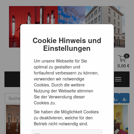
Cookie Hinweis und
Einstellungen
0
Um unsere Webseite für Sie
DE
Anmelden
0,00 €
optimal zu gestalten und
fortlaufend verbessern zu können,
verwenden wir notwendige
Toggle
Cookies. Durch die weitere
navigati
Nutzung der Webseite stimmen
Sie der Verwendung dieser
A+
A-
Cookies zu.
Sie haben die Möglichkeit Cookies
zu deaktivieren, welche für den
Betrieb nicht notwendig sind.