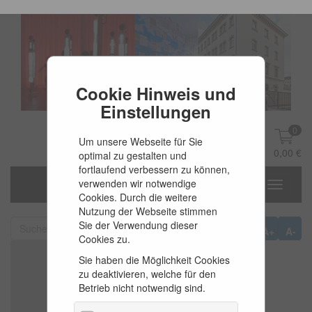
Cookie Hinweis und
Einstellungen
0
Um unsere Webseite für Sie
DE
Anmelden
0,00 €
optimal zu gestalten und
fortlaufend verbessern zu können,
verwenden wir notwendige
Toggle
Cookies. Durch die weitere
navigati
Nutzung der Webseite stimmen
Sie der Verwendung dieser
A+
A-
Cookies zu.
Sie haben die Möglichkeit Cookies
zu deaktivieren, welche für den
Betrieb nicht notwendig sind.