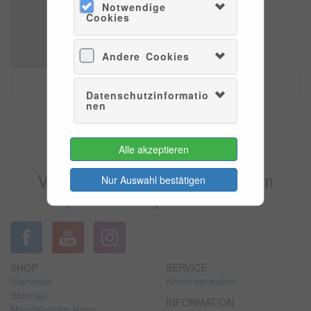
Notwendige
Cookies
Andere Cookies
Datenschutzinformatio
nen
Es konnten leider keine Tarife
Alle akzeptieren
gefunden werden.
Versuchen Sie es bitte zu einem
Nur Auswahl bestätigen
späteren Zeitpunkt wieder.
SHOP
SERVICE
Startseite
Konto verwalten
Sitemap
INFORMATION
Mendelssohn-Haus