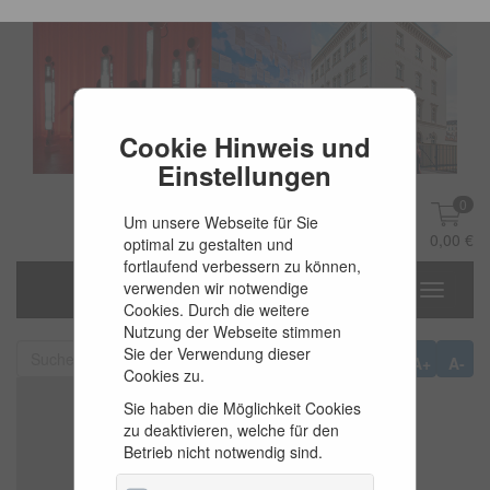
Cookie Hinweis und
Einstellungen
0
Um unsere Webseite für Sie
DE
Anmelden
0,00 €
optimal zu gestalten und
fortlaufend verbessern zu können,
verwenden wir notwendige
Toggle
Cookies. Durch die weitere
navigati
Nutzung der Webseite stimmen
Sie der Verwendung dieser
A+
A-
Cookies zu.
Sie haben die Möglichkeit Cookies
zu deaktivieren, welche für den
Betrieb nicht notwendig sind.