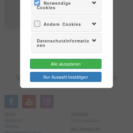
Notwendige
Cookies
Andere Cookies
Datenschutzinformatio
nen
Es konnten leider keine Tarife
Alle akzeptieren
gefunden werden.
Versuchen Sie es bitte zu einem
Nur Auswahl bestätigen
späteren Zeitpunkt wieder.
SHOP
SERVICE
Startseite
Konto verwalten
Sitemap
INFORMATION
Mendelssohn-Haus