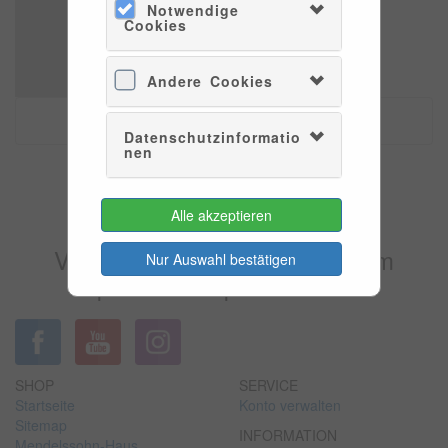
Notwendige
Cookies
Andere Cookies
Datenschutzinformatio
nen
Es konnten leider keine Tarife
Alle akzeptieren
gefunden werden.
Versuchen Sie es bitte zu einem
Nur Auswahl bestätigen
späteren Zeitpunkt wieder.
SHOP
SERVICE
Startseite
Konto verwalten
Sitemap
INFORMATION
Mendelssohn-Haus