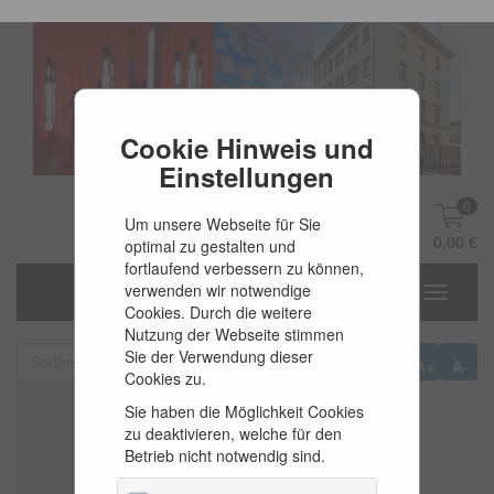
Cookie Hinweis und
Einstellungen
0
Um unsere Webseite für Sie
DE
Anmelden
0,00 €
optimal zu gestalten und
fortlaufend verbessern zu können,
verwenden wir notwendige
Toggle
Cookies. Durch die weitere
navigati
Nutzung der Webseite stimmen
Sie der Verwendung dieser
A+
A-
Cookies zu.
Sie haben die Möglichkeit Cookies
zu deaktivieren, welche für den
Betrieb nicht notwendig sind.