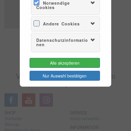
Notwendige
Cookies
Andere Cookies
Datenschutzinformatio
nen
Es konnten leider keine Tarife
Alle akzeptieren
gefunden werden.
Versuchen Sie es bitte zu einem
Nur Auswahl bestätigen
späteren Zeitpunkt wieder.
SHOP
SERVICE
Startseite
Konto verwalten
Sitemap
INFORMATION
Mendelssohn-Haus