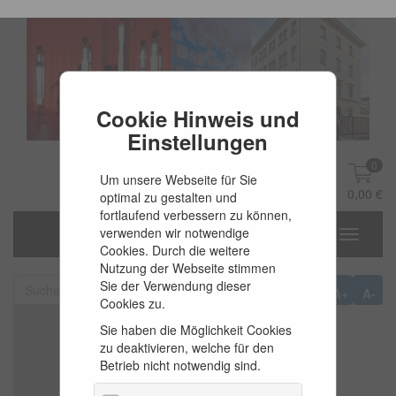
Cookie Hinweis und
Einstellungen
0
Um unsere Webseite für Sie
DE
Anmelden
0,00 €
optimal zu gestalten und
fortlaufend verbessern zu können,
verwenden wir notwendige
Toggle
Cookies. Durch die weitere
navigati
Nutzung der Webseite stimmen
Sie der Verwendung dieser
A+
A-
Cookies zu.
Sie haben die Möglichkeit Cookies
zu deaktivieren, welche für den
Betrieb nicht notwendig sind.