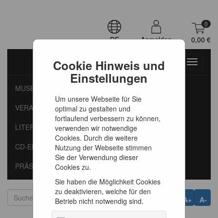
0
DE
Anmelden
0,00 €
Cookie Hinweis und
Toggle
navigati
Einstellungen
MUSEUM
Um unsere Webseite für Sie
VERANSTALTUNGEN
optimal zu gestalten und
fortlaufend verbessern zu können,
LITERATUR
verwenden wir notwendige
Cookies. Durch die weitere
CD-EMPFEHLUNGEN
Nutzung der Webseite stimmen
Sie der Verwendung dieser
PRÄSENTE
Cookies zu.
Sie haben die Möglichkeit Cookies
zu deaktivieren, welche für den
A+
A-
Betrieb nicht notwendig sind.