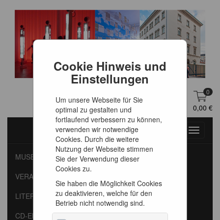
Cookie Hinweis und
Einstellungen
0
Um unsere Webseite für Sie
DE
Anmelden
0,00 €
optimal zu gestalten und
fortlaufend verbessern zu können,
verwenden wir notwendige
Toggle
Cookies. Durch die weitere
navigati
Nutzung der Webseite stimmen
MUSEUM
Sie der Verwendung dieser
Cookies zu.
VERANSTALTUNGEN
Sie haben die Möglichkeit Cookies
zu deaktivieren, welche für den
LITERATUR
Betrieb nicht notwendig sind.
CD-EMPFEHLUNGEN